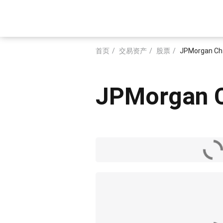
跳
转
Main
到
主
navigation
要
首页
交易资产
股票
JPMorgan Cha
内
面
容
包
JPMorgan C
屑