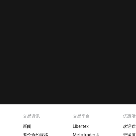
交易资讯
交易平台
优惠活
新闻
Libertex
欢迎赠
差价合约规格
Metatrader 4
忠诚度