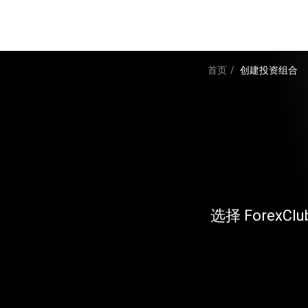
跳
转
Main
到
主
navigation
要
首页
创建投资组合
内
面
容
包
屑
选择 Forex