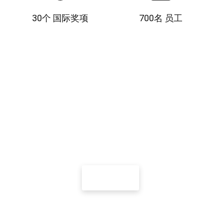
Title
Title
30个 国际奖项
700名 员工
Forex Club 很荣幸可以和世界顶级足球俱乐部
合作
开始交易