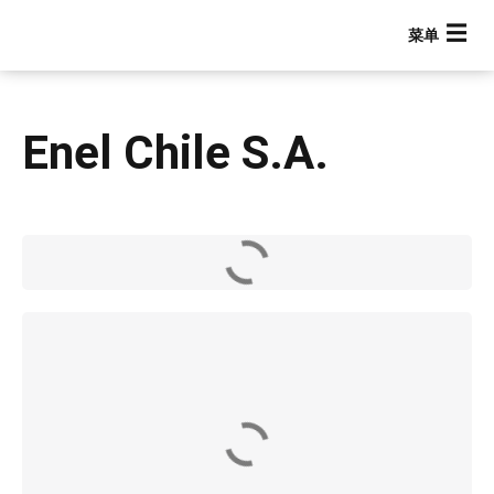
跳
转
到
主
要
Enel Chile S.A.
内
容
Main navigation