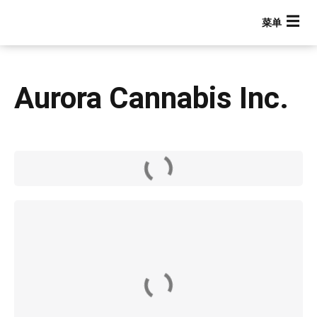
跳
转
到
主
要
Aurora Cannabis Inc.
内
容
Main navigation