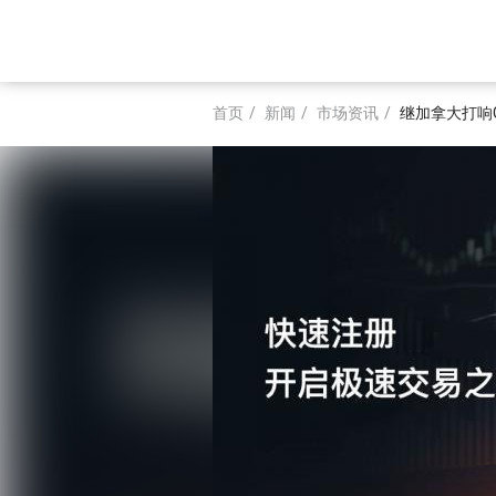
跳
转
Main
到
主
navigation
要
首页
新闻
市场资讯
继加拿大打响G
内
面
容
包
屑