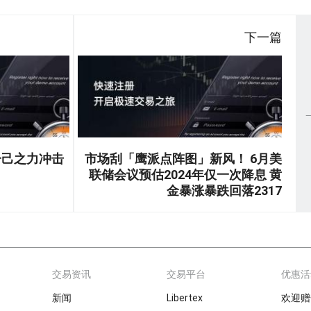
下一篇
一己之力冲击
市场刮「鹰派点阵图」新风！ 6月美
联储会议预估2024年仅一次降息 黄
金暴涨暴跌回落2317
交易资讯
交易平台
优惠活
新闻
Libertex
欢迎赠