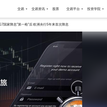
交易
交易资讯
股票
交易平台
投资学院
7国家降息“第一枪”后 欧洲央行5年来首次降息