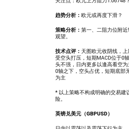
关注点：欧元
上方阻力1.06748
趋势分析：
欧元或
再度下滑
？
策略分析：
第一、二阻力位附近
观望
。
技术点评：
天图欧元
收阴
线
，上
受空头打压，短期MACD位于
头不强，
日内更多以
逢高看空
为
0轴之下，空头占优，短期底部
为主
* 以上策略不构成明确的交易
险。
英镑兑美元（GBPUSD）
日内以震荡
以及震荡下行
为主