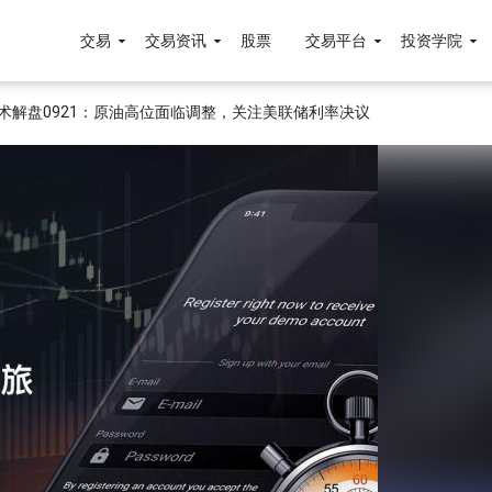
交易
交易资讯
股票
交易平台
投资学院
术解盘0921：原油高位面临调整，关注美联储利率决议