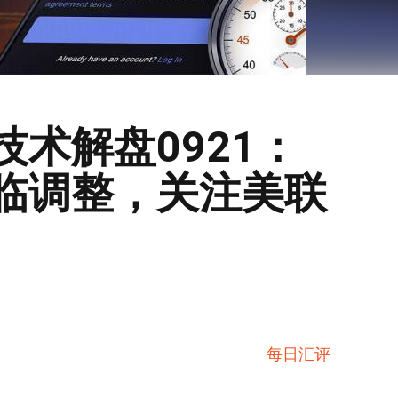
术解盘0921：
临调整，关注美联
每日汇评