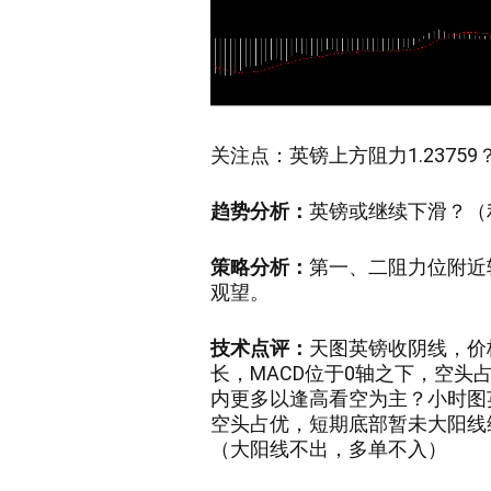
关注点：
英镑上方阻力1.23759
趋势分析：
英镑或
继续下滑
？
（
策略分析：
第一、二阻力位附近
观望
。
技术点评：
天图英镑收
阴
线
，价
长，MACD位于0轴之下，空
内更多以
逢高看空
为主？小时图
空头占优，短期底部暂未大阳线
（
大阳线不出，多单不入
）