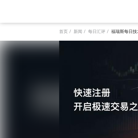
跳
转
Main
到
主
navigation
要
首页
新闻
每日汇评
福瑞斯每日技
内
面
容
包
屑